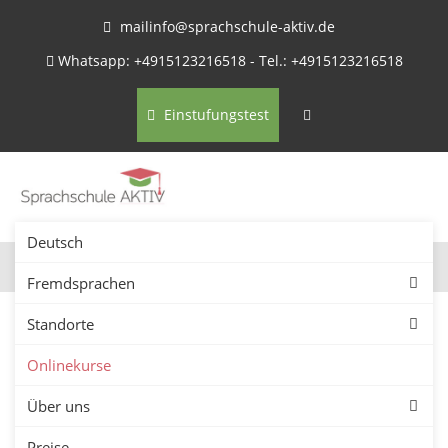
mailinfo@sprachschule-aktiv.de
Whatsapp: +4915123216518 - Tel.: +4915123216518
Einstufungstest
Deutsch
Fremdsprachen
Standorte
Onlinekurse
Online Firmen Sprachkurse
Über uns
für Deutsch und
Preise