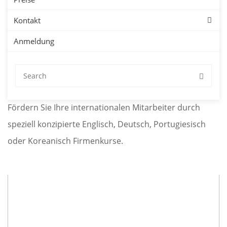
Unternehmen
Kontakt
Sprachkurse für Firmen in Aachen mit kostenloser
Anmeldung
Probestunde. Firmensprachkurse in Aachen für
Deutsch, Englisch, Spanisch, Französisch, Japanisch
oder Chinesisch.
Fördern Sie Ihre internationalen Mitarbeiter durch
speziell konzipierte Englisch, Deutsch, Portugiesisch
oder Koreanisch Firmenkurse.