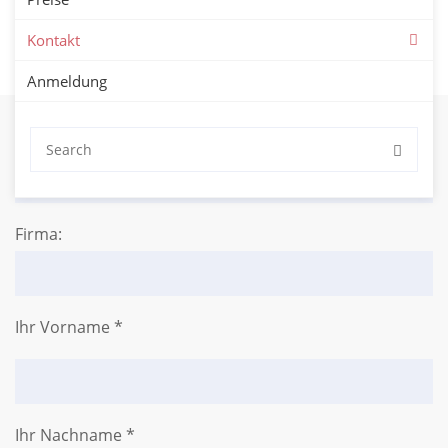
Sprachschule Aktiv – Kontaktieren Sie uns!
Kontakt
Kontaktformular – Ihre Anfrage.
Anmeldung
Anrede *
Firma:
Ihr Vorname *
Ihr Nachname *