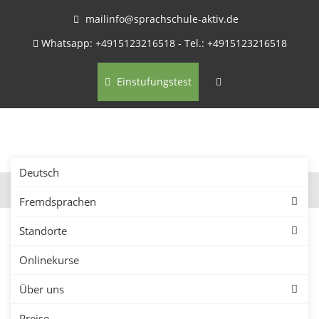
mailinfo@sprachschule-aktiv.de
Whatsapp: +4915123216518 - Tel.: +4915123216518
Einstufungstest
Deutsch
Fremdsprachen
Standorte
Kontaktformular – Ihre
Onlinekurse
Anfrage
Über uns
Preise