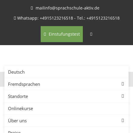
mailinfo@sprachschule-aktiv.de
Whatsapp: +4915123216518 - Tel.: +4915123216518
Einstufungstest
Deutsch
Fremdsprachen
Standorte
Onlinekurse
Firmenkurse in Hof –
Über uns
Sprachkurse für
Preise