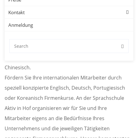
Kontakt
Unternehmen
Anmeldung
Sprachkurse für Firmen in Hof mit kostenloser
Probestunde. Firmensprachkurse in Hof für Deutsch,
Englisch, Spanisch, Französisch, Japanisch oder
Chinesisch.
Fördern Sie Ihre internationalen Mitarbeiter durch
speziell konzipierte Englisch, Deutsch, Portugiesisch
oder Koreanisch Firmenkurse. An der Sprachschule
Aktiv in Hof organisieren wir für Sie und Ihre
Mitarbeiter eigens an die Bedürfnisse Ihres
Unternehmens und die jeweiligen Tätigkeiten