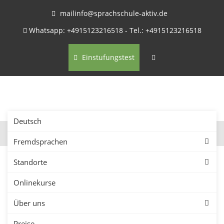
mailinfo@sprachschule-aktiv.de
Whatsapp: +4915123216518 - Tel.: +4915123216518
Einstufungstest
Deutsch
Fremdsprachen
Standorte
Onlinekurse
Firmenkurse in Heinsberg –
Über uns
Sprachkurse für
Preise