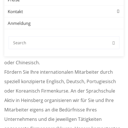
Kontakt
Unternehmen
Anmeldung
Sprachkurse für Firmen in Heinsberg mit kostenloser
Probestunde. Firmensprachkurse in Heinsberg für
Deutsch, Englisch, Spanisch, Französisch, Japanisch
oder Chinesisch.
Fördern Sie Ihre internationalen Mitarbeiter durch
speziell konzipierte Englisch, Deutsch, Portugiesisch
oder Koreanisch Firmenkurse. An der Sprachschule
Aktiv in Heinsberg organisieren wir für Sie und Ihre
Mitarbeiter eigens an die Bedürfnisse Ihres
Unternehmens und die jeweiligen Tätigkeiten