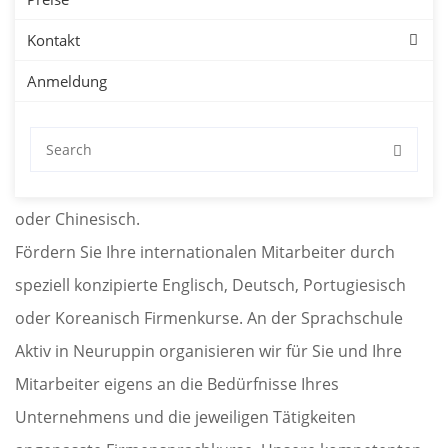
Kontakt
Unternehmen
Anmeldung
Sprachkurse für Firmen in Neuruppin mit kostenloser
Probestunde. Firmensprachkurse in Neuruppin für
Deutsch, Englisch, Spanisch, Französisch, Japanisch
oder Chinesisch.
Fördern Sie Ihre internationalen Mitarbeiter durch
speziell konzipierte Englisch, Deutsch, Portugiesisch
oder Koreanisch Firmenkurse. An der Sprachschule
Aktiv in Neuruppin organisieren wir für Sie und Ihre
Mitarbeiter eigens an die Bedürfnisse Ihres
Unternehmens und die jeweiligen Tätigkeiten