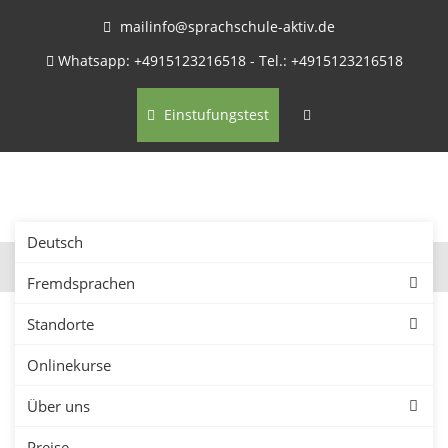
mailinfo@sprachschule-aktiv.de
Whatsapp: +4915123216518 - Tel.: +4915123216518
Einstufungstest
Deutsch
Fremdsprachen
Standorte
Onlinekurse
Firmenkurse in Neuruppin –
Über uns
Sprachkurse für
Preise