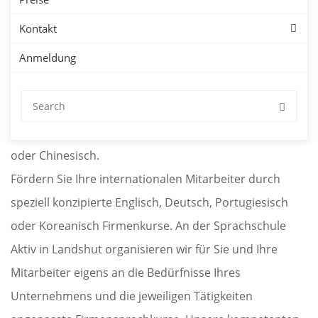
Kontakt
Unternehmen
Anmeldung
Sprachkurse für Firmen in Landshut mit kostenloser
Probestunde. Firmensprachkurse in Landshut für
Deutsch, Englisch, Spanisch, Französisch, Japanisch
oder Chinesisch.
Fördern Sie Ihre internationalen Mitarbeiter durch
speziell konzipierte Englisch, Deutsch, Portugiesisch
oder Koreanisch Firmenkurse. An der Sprachschule
Aktiv in Landshut organisieren wir für Sie und Ihre
Mitarbeiter eigens an die Bedürfnisse Ihres
Unternehmens und die jeweiligen Tätigkeiten