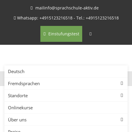
mailinfo@sprachschule-aktiv.de
Whatsapp: +4915123216518 - Tel.: +4915123216518
Einstufungstest
Deutsch
Fremdsprachen
Standorte
Onlinekurse
Firmenkurse in Landshut –
Über uns
Sprachkurse für
Preise