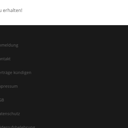
u erhalten!
nmeldung
ontakt
erträge kündigen
mpressum
GB
atenschutz
iderrufsbelehrung