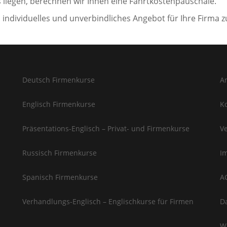
liegen, berechnen wir Ihnen eine Fahrtkostenpauschale.
 individuelles und unverbindliches Angebot für Ihre Firma z
Deutsch Firmenkurse
A
Englisch Firmenkurse
K
Präsentations-Englisch – Privat- und Firmenkurse
V
Russisch Firmenkurse
I
Spanisch Firmenkurse
A
Verhandlungs-Englisch – Englischkurse für Firmen
D
W