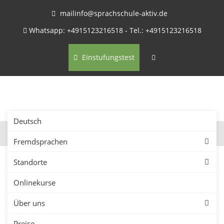
mailinfo@sprachschule-aktiv.de
Whatsapp: +4915123216518 - Tel.: +4915123216518
Einstufungstest
Deutsch
Fremdsprachen
Standorte
Onlinekurse
Firmenkurse in Einbeck –
Über uns
Sprachkurse für
Preise