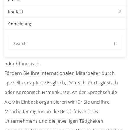
Kontakt
Unternehmen
Anmeldung
Sprachkurse für Firmen in Einbeck mit kostenloser
Probestunde. Firmensprachkurse in Einbeck für
Deutsch, Englisch, Spanisch, Französisch, Japanisch
oder Chinesisch.
Fördern Sie Ihre internationalen Mitarbeiter durch
speziell konzipierte Englisch, Deutsch, Portugiesisch
oder Koreanisch Firmenkurse. An der Sprachschule
Aktiv in Einbeck organisieren wir für Sie und Ihre
Mitarbeiter eigens an die Bedürfnisse Ihres
Unternehmens und die jeweiligen Tätigkeiten