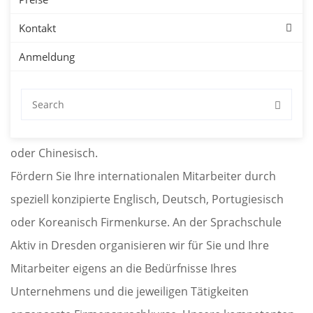
Kontakt
Unternehmen
Anmeldung
Sprachkurse für Firmen in Dresden mit kostenloser
Probestunde. Firmensprachkurse in Dresden für
Deutsch, Englisch, Spanisch, Französisch, Japanisch
oder Chinesisch.
Fördern Sie Ihre internationalen Mitarbeiter durch
speziell konzipierte Englisch, Deutsch, Portugiesisch
oder Koreanisch Firmenkurse. An der Sprachschule
Aktiv in Dresden organisieren wir für Sie und Ihre
Mitarbeiter eigens an die Bedürfnisse Ihres
Unternehmens und die jeweiligen Tätigkeiten