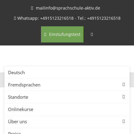
mailinfo@sprachschule-aktiv.de
Whatsapp: +4915123216518 - Tel.: +4915123216518
Einstufungstest
Deutsch
Fremdsprachen
Standorte
Onlinekurse
Firmenkurse in Dresden –
Über uns
Sprachkurse für
Preise