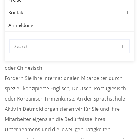
Kontakt
Unternehmen
Anmeldung
Sprachkurse für Firmen in Detmold mit kostenloser
Probestunde. Firmensprachkurse in Detmold für
Deutsch, Englisch, Spanisch, Französisch, Japanisch
oder Chinesisch.
Fördern Sie Ihre internationalen Mitarbeiter durch
speziell konzipierte Englisch, Deutsch, Portugiesisch
oder Koreanisch Firmenkurse. An der Sprachschule
Aktiv in Detmold organisieren wir für Sie und Ihre
Mitarbeiter eigens an die Bedürfnisse Ihres
Unternehmens und die jeweiligen Tätigkeiten