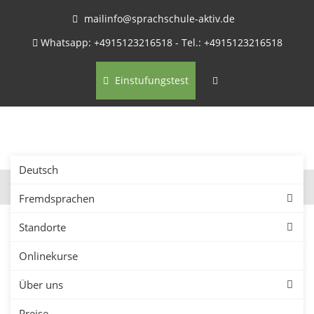
mailinfo@sprachschule-aktiv.de
Whatsapp: +4915123216518 - Tel.: +4915123216518
Einstufungstest
Deutsch
Fremdsprachen
Standorte
Onlinekurse
Firmenkurse in Detmold –
Über uns
Sprachkurse für
Preise