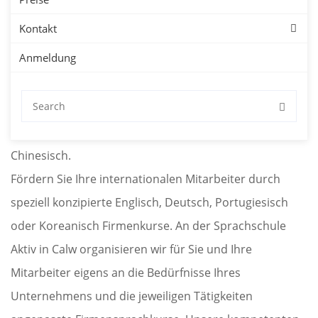
Kontakt
Unternehmen
Anmeldung
Sprachkurse für Firmen in Calw mit kostenloser
Probestunde. Firmensprachkurse in Calw für Deutsch,
Englisch, Spanisch, Französisch, Japanisch oder
Chinesisch.
Fördern Sie Ihre internationalen Mitarbeiter durch
speziell konzipierte Englisch, Deutsch, Portugiesisch
oder Koreanisch Firmenkurse. An der Sprachschule
Aktiv in Calw organisieren wir für Sie und Ihre
Mitarbeiter eigens an die Bedürfnisse Ihres
Unternehmens und die jeweiligen Tätigkeiten