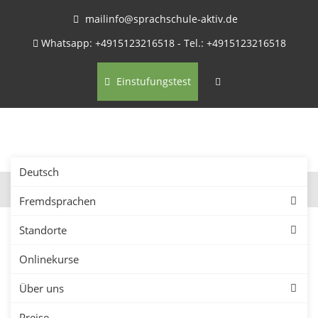
mailinfo@sprachschule-aktiv.de
Whatsapp: +4915123216518 - Tel.: +4915123216518
Einstufungstest
Deutsch
Fremdsprachen
Standorte
Onlinekurse
Firmenkurse in Calw –
Über uns
Sprachkurse für
Preise