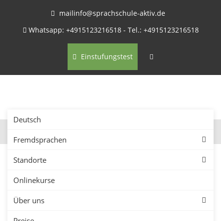
mailinfo@sprachschule-aktiv.de
Whatsapp: +4915123216518 - Tel.: +4915123216518
Einstufungstest
Deutsch
Fremdsprachen
Standorte
Onlinekurse
Firmenkurse in
Über uns
Braunschweig –
Preise