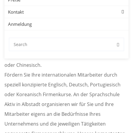
Kontakt
Unternehmen
Anmeldung
Sprachkurse für Firmen in Albstadt mit kostenloser
Probestunde. Firmensprachkurse in Albstadt für
Deutsch, Englisch, Spanisch, Französisch, Japanisch
oder Chinesisch.
Fördern Sie Ihre internationalen Mitarbeiter durch
speziell konzipierte Englisch, Deutsch, Portugiesisch
oder Koreanisch Firmenkurse. An der Sprachschule
Aktiv in Albstadt organisieren wir für Sie und Ihre
Mitarbeiter eigens an die Bedürfnisse Ihres
Unternehmens und die jeweiligen Tätigkeiten