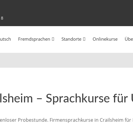
18
utsch
Fremdsprachen
Standorte
Onlinekurse
Übe
ilsheim – Sprachkurse fü
tenloser Probestunde. Firmensprachkurse in Crailsheim für D